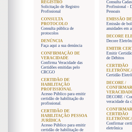
REGISTRO
Consulta Cadas
Solicitação de Registro
Profissional - 
Profissional
Pessoais
CONSULTA
EMISSÃO DE
PROTOCOLO
Emissão de bol
Consulta pública de
anuidades em a
protocolos
DECORE EL
DENÚNCIA
Decore Eletrôn
Faça aqui a sua denúncia
EMITIR CER
CONFIRMAÇÃO DE
Emitir Certidã
VERACIDADE
de Débitos
Confirma Veracidade das
CERTIDÃO
Certidões emitidas pelo
ELETRÔNIC
CRCGO
Certidão Eletr
CERTIDÃO DE
DECORE /
HABILITAÇÃO
CONFIRMA
PROFISSIONAL
VERACIDAD
Acesso Público para emitir
DECORE / Con
certidão de habilitação do
veracidade da c
profissional.
CONFIRMA
CERTIDÃO DE
CERTIDÃO
HABILITAÇÃO PESSOA
ELETRÔNIC
JURÍDICA
Confirmar cert
Acesso Público para emitir
eletrônica
certidão de habilitação de