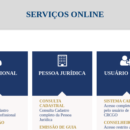
SERVIÇOS ONLINE
SIONAL
PESSOA JURÍDICA
USUÁRIO
CONSULTA
SISTEMA CA
CADASTRAL
Acesso complet
dastro
Consulta Cadastro
pelo usuário de
ofissional
completo da Pessoa
CRCGO
Jurídica
ÃO
CONSELHEI
EMISSÃO DE GUIA
Acesso restrito 