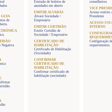
tral
Emissão de boletos de
conselheiros
Dados
anuidades em aberto
VICE PRESI
EMITIR ALVARÁS
Acesso restrito 
 GUIA
Alvará Sociedade /
Presidente
etos de
Empresário
ACESSO USU
berto.
EMITIR CERTIDÃO
INTERNO
ETRÔNICA
Emitir Certidão de
CONFIGURA
ica.
Sociedade / Empresário
REQUERIME
TIDÃO
CERTIFICADO DE
Configuração d
o Negativa
HABILITAÇÃO
requerimentos.
Certificado de Habilitação
(Sociedade)
A
CONFIRMAR
ônica
CERTIFICADO DE
HABILITAÇÃO
Confirmar certificado de
R
habilitação (sociedade)
E
firmar
ertidão.
R
A
idão