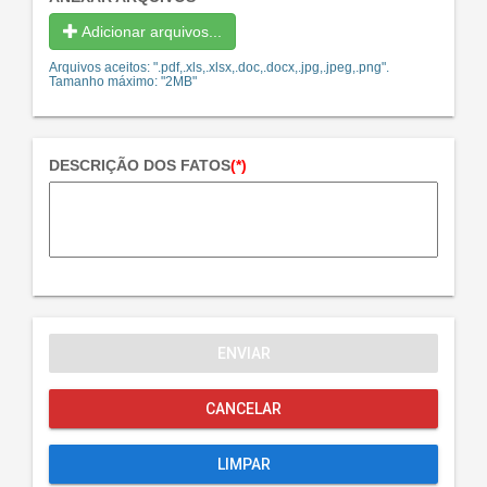
Adicionar arquivos...
Arquivos aceitos: ".pdf,.xls,.xlsx,.doc,.docx,.jpg,.jpeg,.png".
Tamanho máximo: "2MB"
DESCRIÇÃO DOS FATOS
(*)
ENVIAR
CANCELAR
LIMPAR