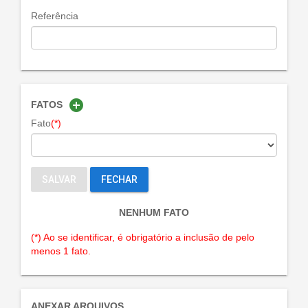
Referência
add_circle
FATOS
Fato
(*)
SALVAR
FECHAR
NENHUM FATO
(*) Ao se identificar, é obrigatório a inclusão de pelo
menos 1 fato.
ANEXAR ARQUIVOS